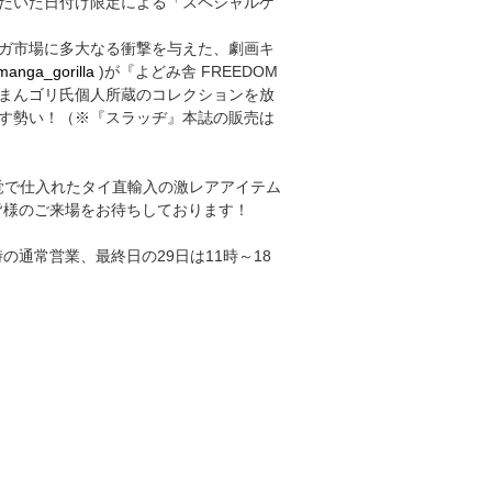
だいた日付け限定による「スペシャルゲ
ガ市場に多大なる衝撃を与えた、劇画キ
anga_gorilla
)が『よどみ舎 FREEDOM
！ まんゴリ氏個人所蔵のコレクションを放
す勢い！（※『スラッヂ』本誌の販売は
嗅覚で仕入れたタイ直輸入の激レアアイテム
 皆様のご来場をお待ちしております！
0時の通常営業、最終日の29日は11時～18