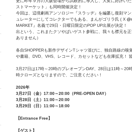
更に昨年９月の大阪会場から試験的に導入し、大変に好評いた
ストマーケット」も同時開催決定！
今回は、辺境劇画アンソロジー『スラッヂ』を編纂し復刻マン
ュレーターにしてコレクターでもある、まんがゴリラ氏 ( X
@m
MARKET』名義で29日・日曜日限定のPOP UP出展が決定
出という、これまたクソやばいゲスト参戦に、我々も襟元を正
ありません）
各自SHOPPERも新作デザインTシャツ並びに、独自路線の
や書籍、DVD、VHS、レコード、カセットなども在庫拡充！
3月27日は17時～20時のプレオープンDAY、28日は11時～2
時クローズとなりますので、ご注意ください！
2026年
3月27日（金）17:00～20:00（PRE-OPEN DAY）
3月28日（土）11:00～20:00
3月29日（日）11:00～18:00
【Entrance Free】
【ゲスト】