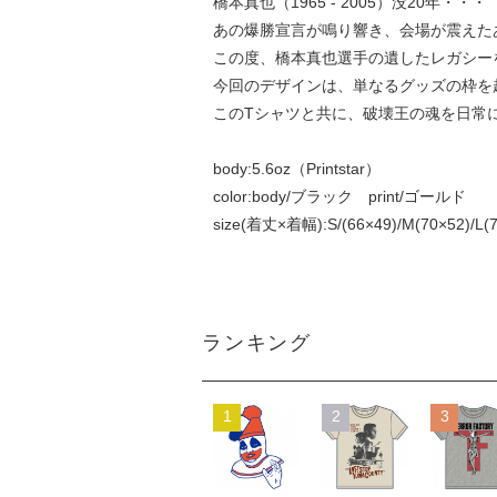
橋本真也（1965 - 2005）没20年・・・
あの爆勝宣言が鳴り響き、会場が震えた
この度、橋本真也選手の遺したレガシー
今回のデザインは、単なるグッズの枠を
このTシャツと共に、破壊王の魂を日常
body:5.6oz（Printstar）
color:body/ブラック print/ゴールド
size(着丈×着幅):S/(66×49)/M(70×52)/L(7
ランキング
1
2
3