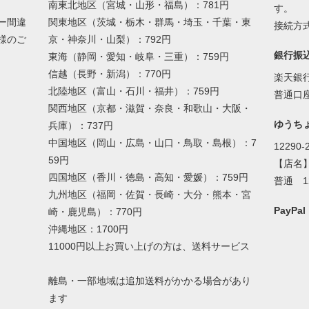
南東北地区（宮城・山形・福島）：781円
す。
ー間違
関東地区（茨城・栃木・群馬・埼玉・千葉・東
接続方式
様のご
京・神奈川・山梨）：792円
銀行振
東海（静岡・愛知・岐阜・三重）：759円
信越（長野・新潟）：770円
楽天銀
北陸地区（富山・石川・福井）：759円
普通口座
関西地区（京都・滋賀・奈良・和歌山・大阪・
ゆうち
兵庫）：737円
中国地区（岡山・広島・山口・鳥取・島根）：7
12290-
59円
【店名
四国地区（香川・徳島・高知・愛媛）：759円
普通 1
九州地区（福岡・佐賀・長崎・大分・熊本・宮
PayP
崎・鹿児島）：770円
沖縄地区：1700円
11000円以上お買い上げの方は、送料サービス
離島・一部地域は追加送料がかかる場合があり
ます