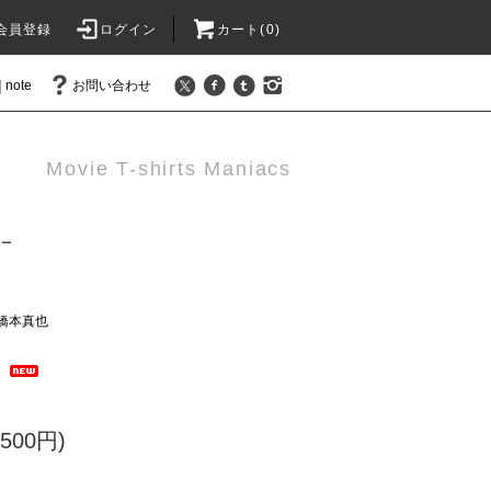
会員登録
ログイン
カート(
0
)
note
お問い合わせ
Movie T-shirts Maniacs
リー
橋本真也
）
500円)