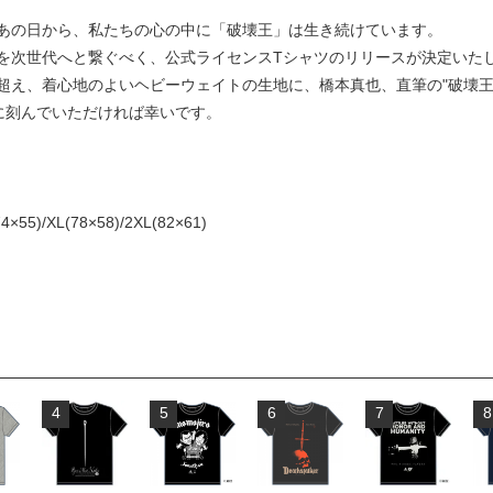
あの日から、私たちの心の中に「破壊王」は生き続けています。
を次世代へと繋ぐべく、公式ライセンスTシャツのリリースが決定いた
超え、着心地のよいヘビーウェイトの生地に、橋本真也、直筆の"破壊王
に刻んでいただければ幸いです。
4×55)/XL(78×58)/2XL(82×61)
4
5
6
7
8