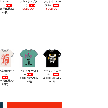
ランキー・フ
アヤトラ（ブラ
アヤトラ（パー
ーコ
ック）
プル）
636円(税込4,0
SOLD OUT
SOLD OUT
00円)
い糸 輪廻のひ
The Hungry Gho
ギデンズ・コー
つ（2026）
st
の功夫
3,182円(税込3,5
4,000円(税込4,4
636円(税込4,0
00円)
00円)
00円)