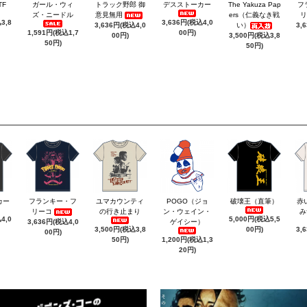
TF
ガール・ウィ
トラック野郎 御
デスストーカー
The Yakuza Pap
フ
ズ・ニードル
意見無用
ers（仁義なき戦
リ
3,8
3,636円(税込4,0
3,636円(税込4,0
い）
3,
1,591円(税込1,7
00円)
00円)
3,500円(税込3,8
50円)
50円)
カー
フランキー・フ
ユマカウンティ
POGO（ジョ
破壊王（直筆）
赤
リーコ
の行き止まり
ン・ウェイン・
み
4,0
5,000円(税込5,5
3,636円(税込4,0
ゲイシー）
3,500円(税込3,8
00円)
3,
00円)
50円)
1,200円(税込1,3
20円)