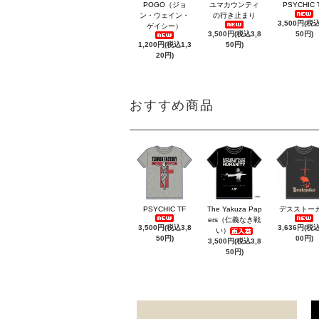
POGO（ジョ
ユマカウンティ
PSYCHIC 
ン・ウェイン・
の行き止まり
3,500円(税込
ゲイシー）
3,500円(税込3,8
50円)
1,200円(税込1,3
50円)
20円)
おすすめ商品
PSYCHIC TF
The Yakuza Pap
デスストー
ers（仁義なき戦
3,500円(税込3,8
3,636円(税込
い）
50円)
00円)
3,500円(税込3,8
50円)