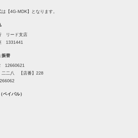
は【4G-MDK】となります。
込
行 リード支店
 1331441
ょ振替
2 12660621
】二二八 【店番】228
266062
al（ペイパル）