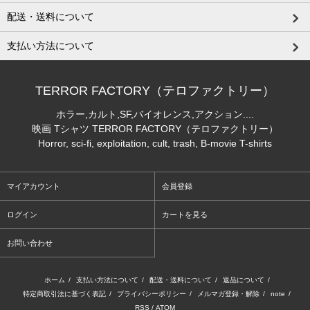
配送・送料について
支払い方法について
TERROR FACTORY（テロファクトリー）
ホラー,カルト,SF,バイオレンス,アクション....
映画 Tシャツ TERROR FACTORY（テロファクトリー）
Horror, sci-fi, exploitation, cult, trash, B-movie T-shirts
マイアカウント
会員登録
ログイン
カートを見る
お問い合わせ
ホーム
/
支払い方法について
/
配送・送料について
/
返品について
/
特定商取引法に基づく表記
/
プライバシーポリシー
/
メルマガ登録・解除
/
note
/
RSS
/
ATOM