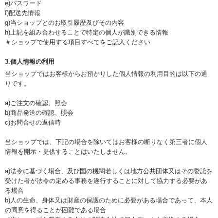
e)パスワード
f)配送先情報
g)当ショップとのお取引履歴及びその内容
h)上記を組み合わせることで特定の個人が識別できる情報
＃ショップで使用する項目すべてをご記入ください
3.個人情報の利用
当ショップではお客様からお預かりした個人情報の利用目的は以下の通
りです。
a)ご注文の確認、照会
b)商品発送の確認、照会
c)お問合せの返信時
当ショップでは、下記の場合を除いてはお客様の断りなく第三者に個人
情報を開示・提供することはいたしません。
a)法令に基づく場合、及び国の機関若しくは地方公共団体又はその委託を
受けた者が法令の定める事務を遂行することに対して協力する必要があ
る場合
b)人の生命、身体又は財産の保護のために必要がある場合であって、本人
の同意を得ることが困難である場合