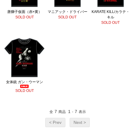
唐獅子仮面（赤×黄）
マニアック・ドライバー
KARATE KILL/カラテ・
SOLD OUT
SOLD OUT
キル
SOLD OUT
女体銃 ガン・ウーマン
SOLD OUT
7
1
7
全
商品
-
表示
< Prev
Next >