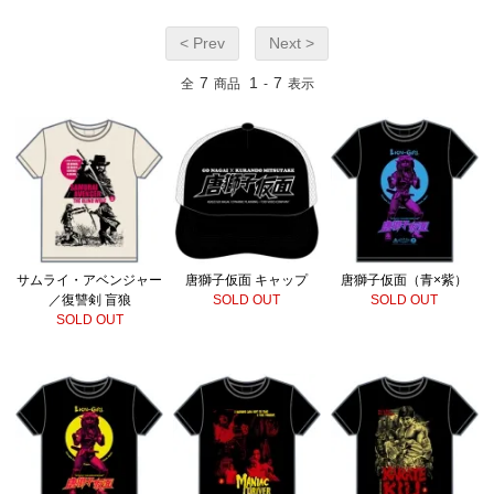
< Prev
Next >
7
1
7
全
商品
-
表示
サムライ・アベンジャー
唐獅子仮面 キャップ
唐獅子仮面（青×紫）
／復讐剣 盲狼
SOLD OUT
SOLD OUT
SOLD OUT