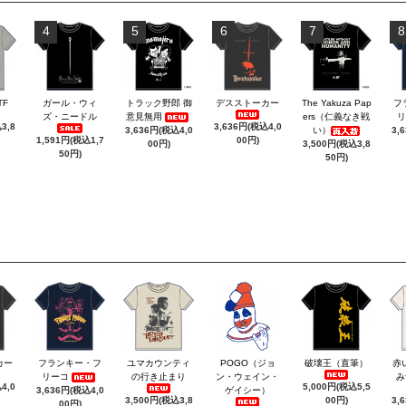
4
5
6
7
8
TF
ガール・ウィ
トラック野郎 御
デスストーカー
The Yakuza Pap
フ
ズ・ニードル
意見無用
ers（仁義なき戦
リ
3,8
3,636円(税込4,0
3,636円(税込4,0
い）
3,
1,591円(税込1,7
00円)
00円)
3,500円(税込3,8
50円)
50円)
カー
フランキー・フ
ユマカウンティ
POGO（ジョ
破壊王（直筆）
赤
リーコ
の行き止まり
ン・ウェイン・
み
4,0
5,000円(税込5,5
3,636円(税込4,0
ゲイシー）
3,500円(税込3,8
00円)
3,
00円)