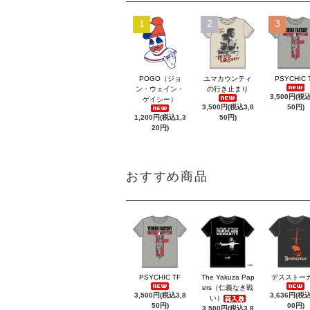
1
2
3
POGO（ジョ
ユマカウンティ
PSYCHIC 
ン・ウェイン・
の行き止まり
3,500円(税込
ゲイシー）
3,500円(税込3,8
50円)
1,200円(税込1,3
50円)
20円)
おすすめ商品
PSYCHIC TF
The Yakuza Pap
デスストー
ers（仁義なき戦
3,500円(税込3,8
3,636円(税込
い）
50円)
00円)
3,500円(税込3,8