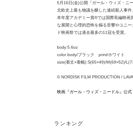
5月16日(金)公開『ガール・ウィズ・
北欧史上最も物議を醸した連続殺人事件
本年度アカデミー賞®では国際長編映画
な展開と心理的恐怖を煽る音響やユニー
ド映画祭では過去最多の11冠を受賞。
body:5.6oz
color:body/ブラック print/ホワイト
size(着丈×着幅):S(65×49)/M(69×52)/L(73
© NORDISK FILM PRODUCTION / LAVA
映画『ガール・ウィズ・ニードル』公式｜
ランキング