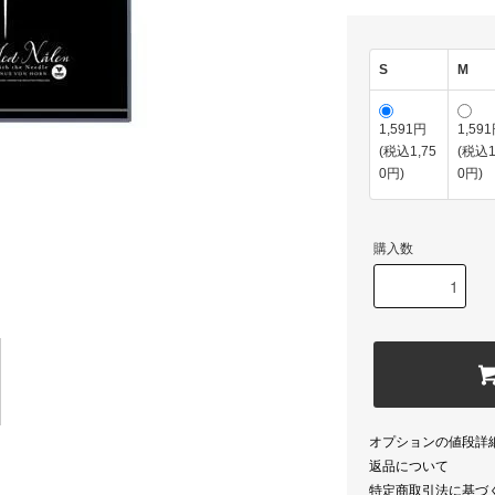
S
M
1,591円
1,59
(税込1,75
(税込1
0円)
0円)
購入数
オプションの値段詳
返品について
特定商取引法に基づ