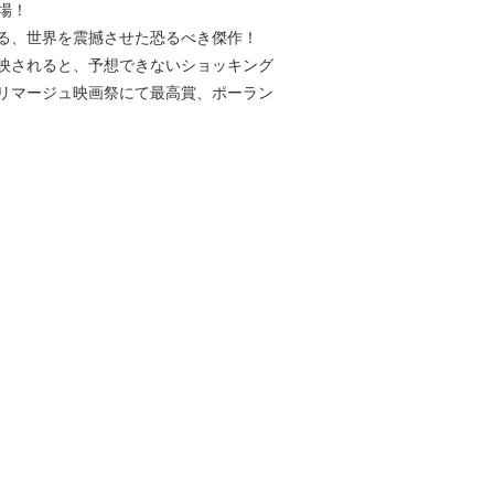
場！
る、世界を震撼させた恐るべき傑作！
上映されると、予想できないショッキング
リマージュ映画祭にて最高賞、ポーラン