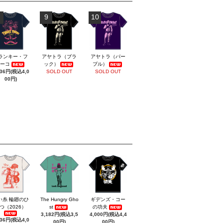
9
10
ランキー・フ
アヤトラ（ブラ
アヤトラ（パー
ーコ
ック）
プル）
636円(税込4,0
SOLD OUT
SOLD OUT
00円)
い糸 輪廻のひ
The Hungry Gho
ギデンズ・コー
つ（2026）
st
の功夫
3,182円(税込3,5
4,000円(税込4,4
636円(税込4,0
00円)
00円)