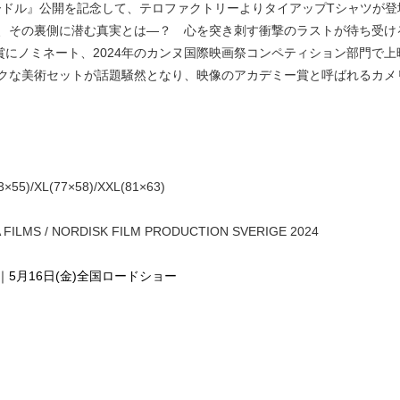
ニードル』公開を記念して、テロファクトリーよりタイアップTシャツが登
、その裏側に潜む真実とは―？ 心を突き刺す衝撃のラストが待ち受け
賞にノミネート、2024年のカンヌ国際映画祭コンペティション部門で
クな美術セットが話題騒然となり、映像のアカデミー賞と呼ばれるカメ
×55)/XL(77×58)/XXL(81×63)
 FILMS / NORDISK FILM PRODUCTION SVERIGE 2024
5月16日(金)全国ロードショー