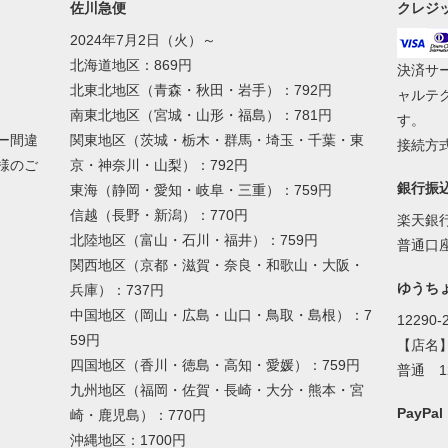
佐川急便
クレジ
2024年7月2日（火）～
北海道地区：869円
決済サ
北東北地区（青森・秋田・岩手）：792円
ャルテ
南東北地区（宮城・山形・福島）：781円
す。
ー間違
関東地区（茨城・栃木・群馬・埼玉・千葉・東
接続方式
様のご
京・神奈川・山梨）：792円
銀行振
東海（静岡・愛知・岐阜・三重）：759円
信越（長野・新潟）：770円
楽天銀
北陸地区（富山・石川・福井）：759円
普通口座
関西地区（京都・滋賀・奈良・和歌山・大阪・
ゆうち
兵庫）：737円
中国地区（岡山・広島・山口・鳥取・島根）：7
12290-
59円
【店名
四国地区（香川・徳島・高知・愛媛）：759円
普通 1
九州地区（福岡・佐賀・長崎・大分・熊本・宮
PayP
崎・鹿児島）：770円
沖縄地区：1700円