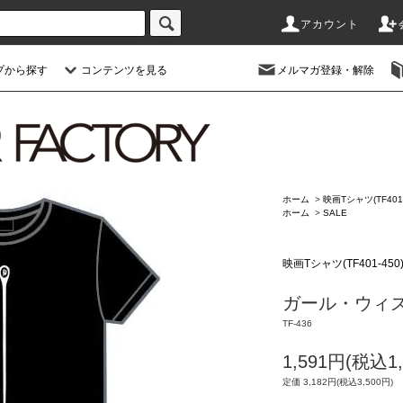
アカウント
プから探す
コンテンツを見る
メルマガ登録・解除
ホーム
>
映画Tシャツ(TF401-
ホーム
>
SALE
映画Tシャツ(TF401-450
ガール・ウィ
TF-436
1,591円(税込1,
定価 3,182円(税込3,500円)