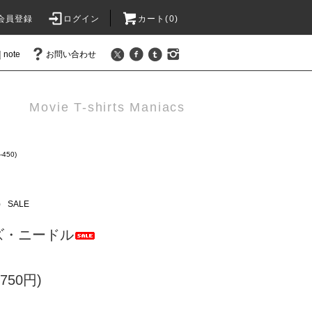
会員登録
ログイン
カート(
0
)
note
お問い合わせ
Movie T-shirts Maniacs
450)
)
SALE
ズ・ニードル
750円)