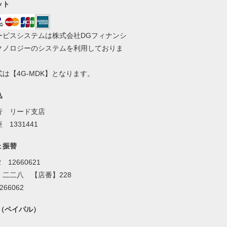
ット
ービスシステムは株式会社DGフィナンシ
クノロジーのシステムを利用しておりま
は【4G-MDK】となります。
込
行 リード支店
 1331441
ょ振替
2 12660621
】二二八 【店番】228
266062
al（ペイパル）