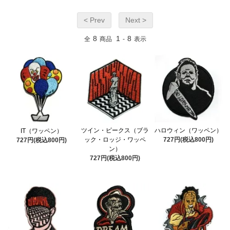
< Prev
Next >
8
1
8
全
商品
-
表示
ツイン・ピークス（ブラ
ハロウィン（ワッペン）
IT（ワッペン）
ック・ロッジ・ワッペ
727円(税込800円)
727円(税込800円)
ン）
727円(税込800円)