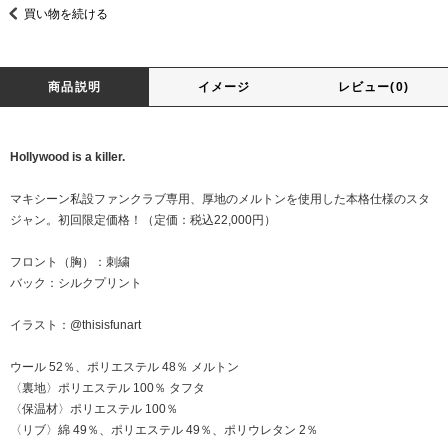
買い物を続ける
商品説明
イメージ
レビュー(0)
Hollywood is a killer.
マキシーン私設ファンクラブ専用、厚地のメルトンを使用した本格仕様のスタ
ジャン。初回限定価格！（定価：税込22,000円）
フロント（胸）：刺繍
バック：シルクプリント
イラスト：@thisisfunart
ウール 52％、ポリエステル 48％ メルトン
〈裏地〉ポリエステル 100％ タフタ
〈保温材〉ポリエステル 100％
〈リブ〉綿 49％、ポリエステル 49％、ポリウレタン 2％