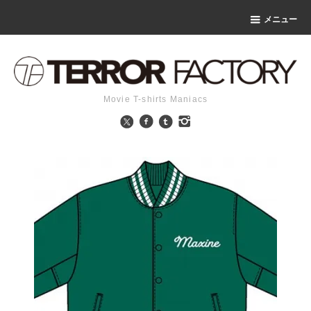
メニュー
Movie T-shirts Maniacs