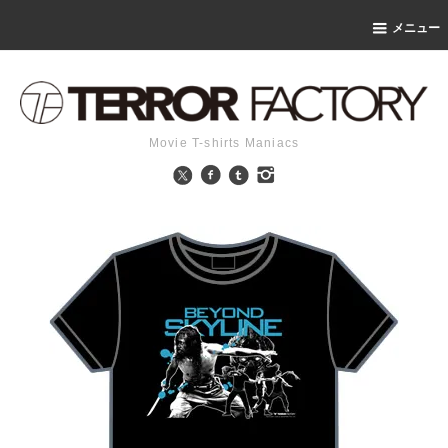
メニュー
Movie T-shirts Maniacs