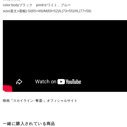
color:bodyブラック print/ホワイト、ブルー
size(着丈×着幅):S/(65×49)/M(69×52)/L(73×55)/XL(77×58)
映画『スカイライン -奪還-』オフィシャルサイト
一緒に購入されている商品