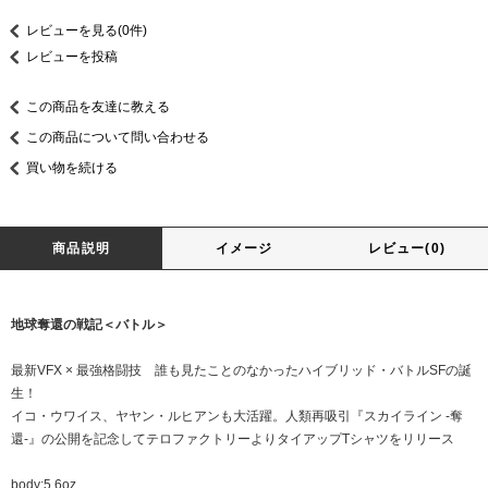
レビューを見る(0件)
レビューを投稿
この商品を友達に教える
この商品について問い合わせる
買い物を続ける
商品説明
イメージ
レビュー(0)
地球奪還の戦記＜バトル＞
最新VFX × 最強格闘技 誰も見たことのなかったハイブリッド・バトルSFの誕
生！
イコ・ウワイス、ヤヤン・ルヒアンも大活躍。人類再吸引『スカイライン -奪
還-』の公開を記念してテロファクトリーよりタイアップTシャツをリリース
body:5.6oz