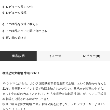
レビューを見る(0件)
レビューを投稿
この商品を友達に教える
この商品について問い合わせる
買い物を続ける
商品説明
イメージ
レビュー(0)
極道恐怖大劇場 牛頭 GOZU
Ｖ-シネマながらも、カンヌ国際映画祭監督週間で上映、という快挙からなんと
21年。映画祭やイベント等で数回上映されただけの、三池崇史映画の中でも、
カルト中の幻のカルトとされていた『極道恐怖大劇場 牛頭』が、ついに正式日
本劇場初公開される時がやってきた！
映画『極道恐怖大劇場 牛頭』劇場公開を記念して、テロファクトリーよりTシ
ャツがリリース！