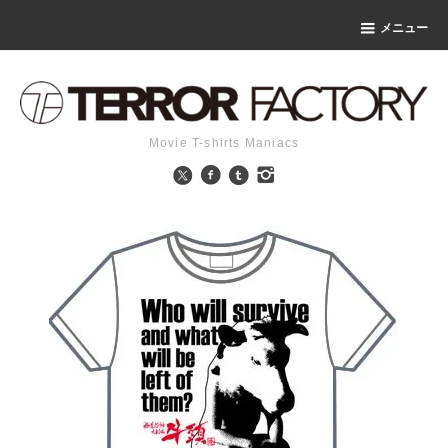
メニュー
Movie T-shirts Maniacs