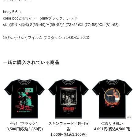
body:5.6oz
color:body/ホワイト print/ブラック、レッド
size(着丈×着幅):S(65×49)/M(69×52)/L(73×55)/XL(77×58)/XXL(81×63)
©ぴんくりんくフイルム プロダクションGOZU 2023
一緒に購入されている商品
牛頭（ブラック）
スキンフォード／処刑宣
仁義なき戦い
3,500円(税込3,850円)
告
4,091円(税込4,500円)
1,000円(税込1,100円)