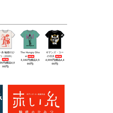
い糸 輪廻のひ
The Hungry Gho
ギデンズ・コー
つ（2026）
st
の功夫
3,182円(税込3,5
4,000円(税込4,4
636円(税込4,0
00円)
00円)
00円)