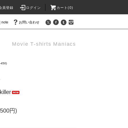
会員登録
ログイン
カート(
0
)
note
お問い合わせ
Movie T-shirts Maniacs
450)
)
iller
500円)