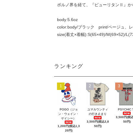
ポルノ界を経て、『ピューリタンⅡ』か
body:5.6oz
color:body/ブラック print/ページュ、
size(着丈×着幅):S(65×49)/M(69×52)/L(73
ランキング
1
2
3
POGO（ジョ
ユマカウンティ
PSYCHIC 
ン・ウェイン・
の行き止まり
3,500円(税込
ゲイシー）
3,500円(税込3,8
50円)
1,200円(税込1,3
50円)
20円)