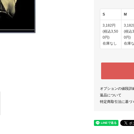
S
M
3,182円
3,18
(税込3,50
(税込3
0円)
0円)
在庫なし
在庫
オプションの値段詳
返品について
特定商取引法に基づ