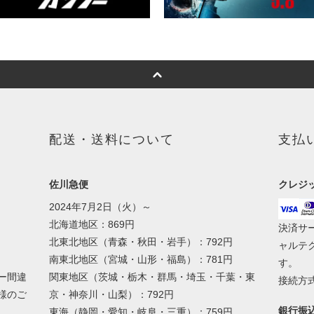
配送・送料について
支払
佐川急便
クレジ
2024年7月2日（火）～
北海道地区：869円
決済サ
北東北地区（青森・秋田・岩手）：792円
ャルテ
南東北地区（宮城・山形・福島）：781円
す。
ー間違
関東地区（茨城・栃木・群馬・埼玉・千葉・東
接続方式
様のご
京・神奈川・山梨）：792円
銀行振
東海（静岡・愛知・岐阜・三重）：759円