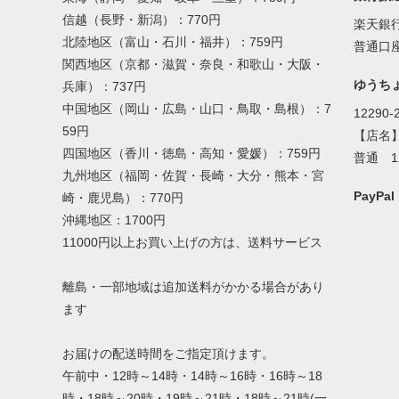
信越（長野・新潟）：770円
楽天銀
北陸地区（富山・石川・福井）：759円
普通口座
関西地区（京都・滋賀・奈良・和歌山・大阪・
ゆうち
兵庫）：737円
中国地区（岡山・広島・山口・鳥取・島根）：7
12290-
59円
【店名
四国地区（香川・徳島・高知・愛媛）：759円
普通 1
九州地区（福岡・佐賀・長崎・大分・熊本・宮
PayP
崎・鹿児島）：770円
沖縄地区：1700円
11000円以上お買い上げの方は、送料サービス
離島・一部地域は追加送料がかかる場合があり
ます
お届けの配送時間をご指定頂けます。
午前中・12時～14時・14時～16時・16時～18
時・18時～20時・19時～21時・18時～21時(一