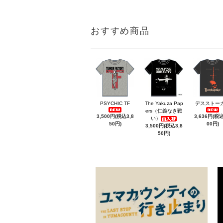
おすすめ商品
PSYCHIC TF
The Yakuza Pap
デスストー
ers（仁義なき戦
3,500円(税込3,8
3,636円(税込
い）
50円)
00円)
3,500円(税込3,8
50円)