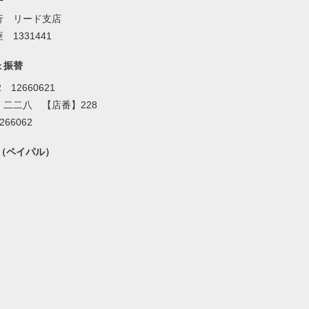
行 リード支店
 1331441
ょ振替
2 12660621
】二二八 【店番】228
266062
al（ペイパル）