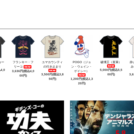
カー
フランキー・フ
ユマカウンティ
POGO（ジョ
破壊王（直筆）
赤
リーコ
の行き止まり
ン・ウェイン・
み
4,0
5,000円(税込5,5
3,636円(税込4,0
ゲイシー）
3,500円(税込3,8
00円)
3,
00円)
50円)
1,200円(税込1,3
20円)