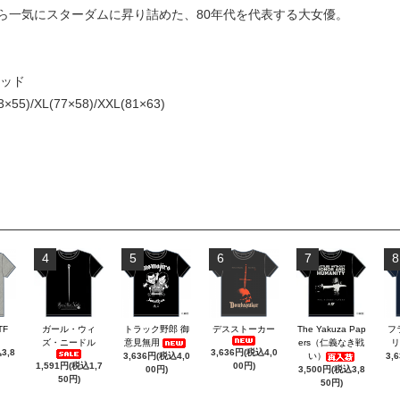
ら一気にスターダムに昇り詰めた、80年代を代表する大女優。
レッド
×55)/XL(77×58)/XXL(81×63)
4
5
6
7
8
TF
ガール・ウィ
トラック野郎 御
デスストーカー
The Yakuza Pap
フ
ズ・ニードル
意見無用
ers（仁義なき戦
リ
3,8
3,636円(税込4,0
3,636円(税込4,0
い）
3,
1,591円(税込1,7
00円)
00円)
3,500円(税込3,8
50円)
50円)