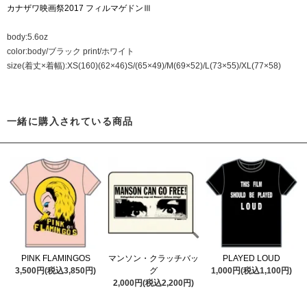
カナザワ映画祭2017 フィルマゲドンⅢ
body:5.6oz
color:body/ブラック print/ホワイト
size(着丈×着幅):XS(160)(62×46)S/(65×49)/M(69×52)/L(73×55)/XL(77×58)
一緒に購入されている商品
PINK FLAMINGOS
マンソン・クラッチバッ
PLAYED LOUD
3,500円(税込3,850円)
グ
1,000円(税込1,100円)
2,000円(税込2,200円)