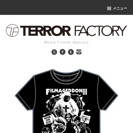
メニュー
Movie T-shirts Maniacs