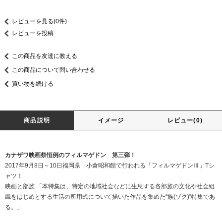
レビューを見る(0件)
レビューを投稿
この商品を友達に教える
この商品について問い合わせる
買い物を続ける
商品説明
イメージ
レビュー(0)
カナザワ映画祭恒例のフィルマゲドン 第三弾！
2017年9月8日～10日福岡県 小倉昭和館で行われる「フィルマゲドンⅢ」Tシ
ャツ！
映画と部族 「本特集は、特定の地域社会などに生息する各部族の文化や社会組
織をはじめとする生活の所用式について描いた作品を集めた“族(ゾク)”特集であ
る。」