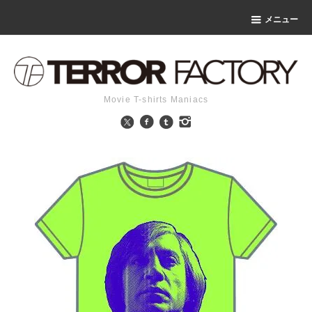
メニュー
Movie T-shirts Maniacs