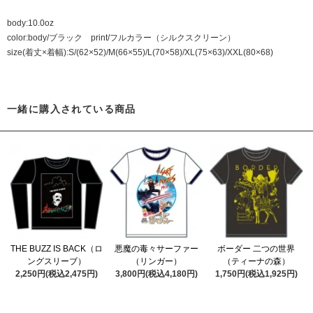
body:10.0oz
color:body/ブラック print/フルカラー（シルクスクリーン）
size(着丈×着幅):S/(62×52)/M(66×55)/L(70×58)/XL(75×63)/XXL(80×68)
一緒に購入されている商品
THE BUZZ IS BACK（ロ
悪魔の毒々サーファー
ボーダー 二つの世界
ングスリーブ）
（リンガー）
（ティーナの森）
2,250円(税込2,475円)
3,800円(税込4,180円)
1,750円(税込1,925円)