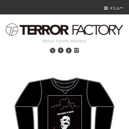
メニュー
Movie T-shirts Maniacs