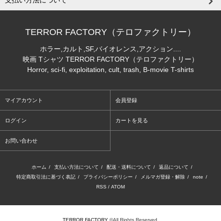
支払い方法について
TERROR FACTORY（テロファクトリー）
ホラー,カルト,SF,バイオレンス,アクション....
映画 Tシャツ TERROR FACTORY（テロファクトリー）
Horror, sci-fi, exploitation, cult, trash, B-movie T-shirts
マイアカウント
会員登録
ログイン
カートを見る
お問い合わせ
ホーム
/
支払い方法について
/
配送・送料について
/
返品について
/
特定商取引法に基づく表記
/
プライバシーポリシー
/
メルマガ登録・解除
/
note
/
RSS
/
ATOM
TERROR FACTORY
©All Rights Reserved.