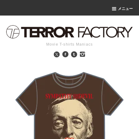
メニュー
Movie T-shirts Maniacs