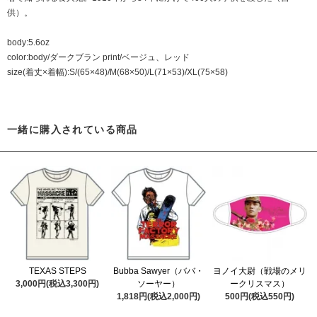
供）。
body:5.6oz
color:body/ダークブラン print/ベージュ、レッド
size(着丈×着幅):S/(65×48)/M(68×50)/L(71×53)/XL(75×58)
一緒に購入されている商品
TEXAS STEPS
Bubba Sawyer（ババ・
ヨノイ大尉（戦場のメリ
3,000円(税込3,300円)
ソーヤー）
ークリスマス）
1,818円(税込2,000円)
500円(税込550円)