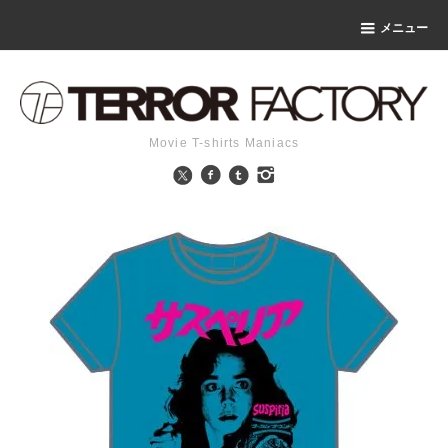
メニュー
Movie T-shirts Maniacs