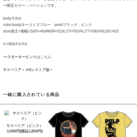
ー限定カラー・バージョンです。
body:5.6oz
color:body/ターコイズブルー print/ブラック、ピンク
size(着丈×着幅):S(65×49)/M(69×52)/L(73×55)/XL(77×58)/XXL(81×63)
© VIDEA S.P.A.
>>
スモーキーピンク
はこちら
サスペリア＜４Kレストア版＞
一緒に購入されている商品
サスペリア（ピンク）
3,500円(税込3,850円)