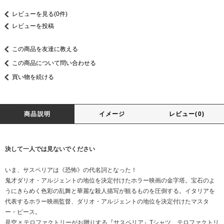
レビューを見る(0件)
レビューを投稿
この商品を友達に教える
この商品について問い合わせる
買い物を続ける
商品説明
イメージ
レビュー(0)
決して一人では見ないでください
いま、サスペリアは《恐怖》の代名詞となった！
鬼才ダリオ・アルジェントの地位を決定付けたホラー映画の金字塔。宝石のよ
うにきらめく色彩の乱舞と華麗な殺人描写が観るものを圧倒する。イタリアを
代表するホラー映画監督、ダリオ・アルジェントの地位を決定付けたマスタ
ー・ピース。
是空 × テロファクトリーがお贈りする『サスペリア』Tシャツ、テロファクトリ