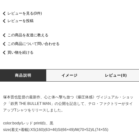
レビューを見る(0件)
レビューを投稿
この商品を友達に教える
この商品について問い合わせる
買い物を続ける
商品説明
イメージ
レビュー(0)
塚本晋也監督の最新作、心と体へ撃ち放つ《爆圧体感》ヴィジュアル・ショッ
ク「鉄男 THE BULLET MAN」の公開を記念して、テロ・ファクトリーがタイ
アップTシャツをリリースしました。
color:body/レッド print/白、黒
size(着丈×着幅):XS(160)(63×46)S/(66×49)/M(70×52)/L(74×55)