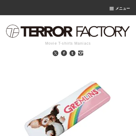
メニュー
Movie T-shirts Maniacs