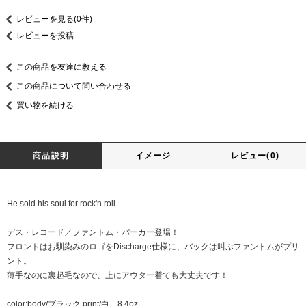
レビューを見る(0件)
レビューを投稿
この商品を友達に教える
この商品について問い合わせる
買い物を続ける
商品説明
イメージ
レビュー(0)
He sold his soul for rock'n roll
デス・レコード／ファントム・パーカー登場！
フロントはお馴染みのロゴをDischarge仕様に、バックは叫ぶファントムがプリ
ント。
薄手なのに裏起毛なので、上にアウター着ても大丈夫です！
color:body/ブラック print/白 8.4oz