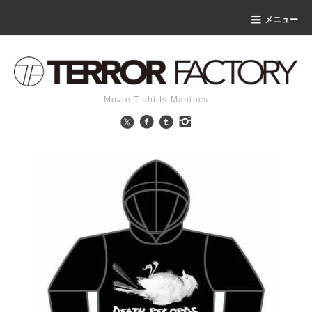
メニュー
Movie T-shirts Maniacs