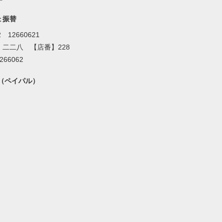
ょ振替
2 12660621
】二二八 【店番】228
266062
al（ペイパル）