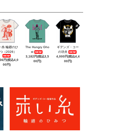
い糸 輪廻のひ
The Hungry Gho
ギデンズ・コー
つ（2026）
st
の功夫
3,182円(税込3,5
4,000円(税込4,4
636円(税込4,0
00円)
00円)
00円)