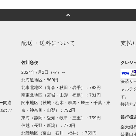
配送・送料について
支払
佐川急便
クレジ
2024年7月2日（火）～
北海道地区：869円
決済サ
北東北地区（青森・秋田・岩手）：792円
ャルテ
南東北地区（宮城・山形・福島）：781円
す。
ー間違
関東地区（茨城・栃木・群馬・埼玉・千葉・東
接続方式
様のご
京・神奈川・山梨）：792円
銀行振
東海（静岡・愛知・岐阜・三重）：759円
信越（長野・新潟）：770円
楽天銀
北陸地区（富山・石川・福井）：759円
普通口座