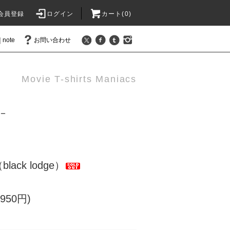
会員登録
ログイン
カート(
0
)
note
お問い合わせ
Movie T-shirts Maniacs
リー
ack lodge）
950円)