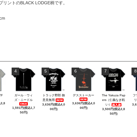
ントのBLACK LODGE柄です。
cm
4
5
6
7
8
TF
ガール・ウィ
トラック野郎 御
デスストーカー
The Yakuza Pap
フ
ズ・ニードル
意見無用
ers（仁義なき戦
リ
3,8
3,636円(税込4,0
3,636円(税込4,0
い）
3,
1,591円(税込1,7
00円)
00円)
3,500円(税込3,8
50円)
50円)