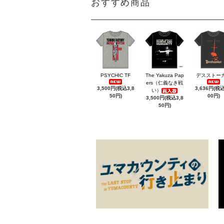
おすすめ商品
PSYCHIC TF
The Yakuza Pap
デスストー
ers（仁義なき戦
3,500円(税込3,8
3,636円(税込
い）
50円)
00円)
3,500円(税込3,8
50円)