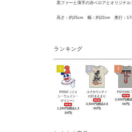
黒ファーと薄手の赤ベロアとオリジナルプリ
高さ：約25cm 幅：約22cm 奥行：17
ランキング
1
2
3
POGO（ジョ
ユマカウンティ
PSYCHIC 
ン・ウェイン・
の行き止まり
3,500円(税込
ゲイシー）
3,500円(税込3,8
50円)
1,200円(税込1,3
50円)
20円)