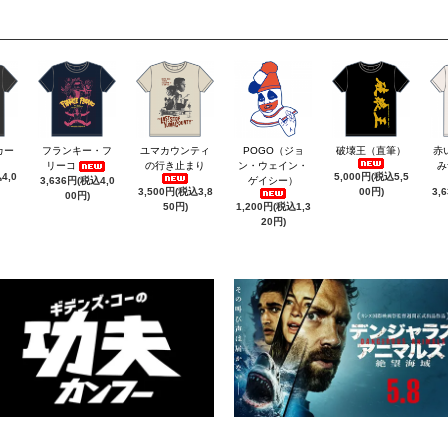
カー
フランキー・フ
ユマカウンティ
POGO（ジョ
破壊王（直筆）
赤
リーコ
の行き止まり
ン・ウェイン・
み
4,0
5,000円(税込5,5
3,636円(税込4,0
ゲイシー）
3,500円(税込3,8
00円)
3,
00円)
50円)
1,200円(税込1,3
20円)