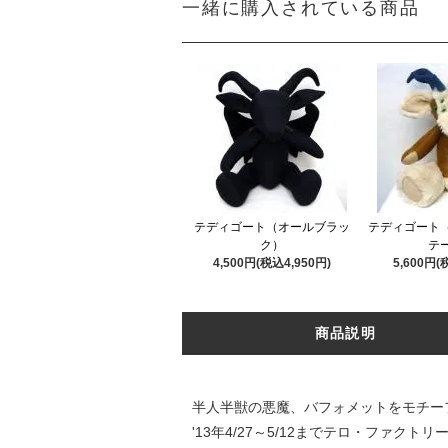
一緒に購入されている商品
テディゴート（オールブラッ
テディゴート
ク）
テ
4,500円(税込4,950円)
5,600円(
商品説明
半人半獣の悪魔、バフォメットをモチー
'13年4/27～5/12までテロ・ファ