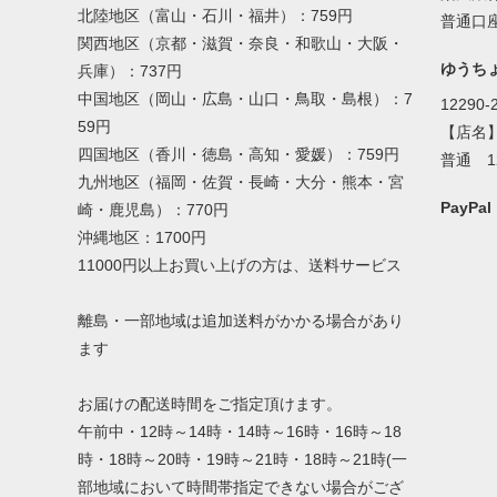
北陸地区（富山・石川・福井）：759円
普通口座
関西地区（京都・滋賀・奈良・和歌山・大阪・
ゆうち
兵庫）：737円
中国地区（岡山・広島・山口・鳥取・島根）：7
12290-
59円
【店名
四国地区（香川・徳島・高知・愛媛）：759円
普通 1
九州地区（福岡・佐賀・長崎・大分・熊本・宮
PayP
崎・鹿児島）：770円
沖縄地区：1700円
11000円以上お買い上げの方は、送料サービス
離島・一部地域は追加送料がかかる場合があり
ます
お届けの配送時間をご指定頂けます。
午前中・12時～14時・14時～16時・16時～18
時・18時～20時・19時～21時・18時～21時(一
部地域において時間帯指定できない場合がござ