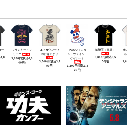
カー
フランキー・フ
ユマカウンティ
POGO（ジョ
破壊王（直筆）
赤
リーコ
の行き止まり
ン・ウェイン・
み
4,0
5,000円(税込5,5
3,636円(税込4,0
ゲイシー）
3,500円(税込3,8
00円)
3,
00円)
50円)
1,200円(税込1,3
20円)