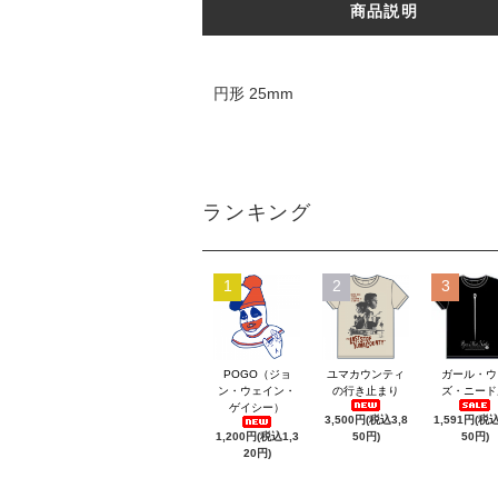
商品説明
円形 25mm
ランキング
1
2
3
POGO（ジョ
ユマカウンティ
ガール・ウ
ン・ウェイン・
の行き止まり
ズ・ニード
ゲイシー）
3,500円(税込3,8
1,591円(税込
1,200円(税込1,3
50円)
50円)
20円)