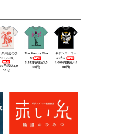
い糸 輪廻のひ
The Hungry Gho
ギデンズ・コー
つ（2026）
st
の功夫
3,182円(税込3,5
4,000円(税込4,4
636円(税込4,0
00円)
00円)
00円)