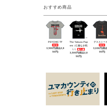
おすすめ商品
PSYCHIC TF
The Yakuza Pap
デスストー
ers（仁義なき戦
3,500円(税込3,8
3,636円(税込
い）
50円)
00円)
3,500円(税込3,8
50円)