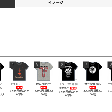
イメージ
4
5
6
7
8
ィ
デスストーカー
PSYCHIC TF
トラック野郎 御
TERROR 20th
TF
ル
意見無用
3,636円(税込4,0
3,500円(税込3,8
2,727円(税込3,0
3,
3,636円(税込4,0
1,7
00円)
50円)
00円)
00円)