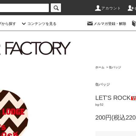
アカウント
プから探す
コンテンツを見る
メルマガ登録・解除
ホーム
>
缶バッジ
缶バッジ
LET'S ROCK
bg-52
200円(税込220