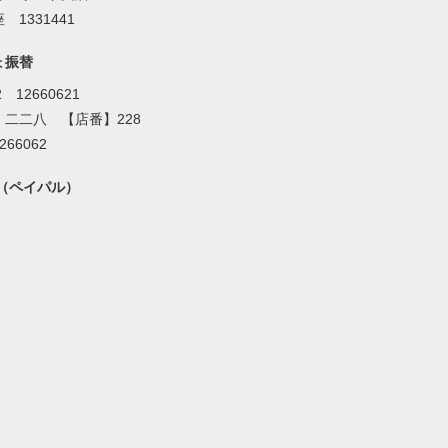
 1331441
ょ振替
2 12660621
】二二八 【店番】228
266062
al（ペイパル）