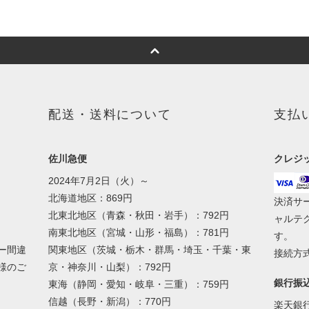
配送・送料について
支払
佐川急便
クレジ
2024年7月2日（火）～
北海道地区：869円
決済サ
北東北地区（青森・秋田・岩手）：792円
ャルテ
南東北地区（宮城・山形・福島）：781円
す。
ー間違
関東地区（茨城・栃木・群馬・埼玉・千葉・東
接続方式
様のご
京・神奈川・山梨）：792円
銀行振
東海（静岡・愛知・岐阜・三重）：759円
信越（長野・新潟）：770円
楽天銀